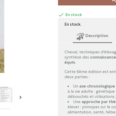

En stock
En stock.
Description
Cheval, techniques d’élevag
synthèse des
connaissances
équin
.
Cette 6ème édition est ent
deux parties :
Un
axe chronologique
à la vie adulte : génétiqu

débouchés et utilisations 
Une
approche par th
élever : principes sur le
alimentation, santé, héb