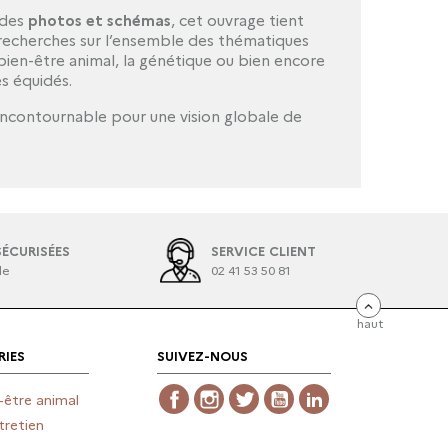
 des
photos et schémas
, cet ouvrage tient
recherches sur l’ensemble des thématiques
bien-être animal, la génétique ou bien encore
es équidés.
r incontournable pour une vision globale de
ÉCURISÉES
SERVICE CLIENT
le
02 41 53 50 81
haut
IES
SUIVEZ-NOUS
Facebook
Instagram
Twitter
YouTube
LinkedIn
-être animal
tretien