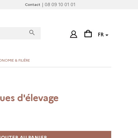
| 08 09 10 01 01
Contact
search

FR
NOMIE & FILIÈRE
ues d'élevage
JOUTER AU PANIER