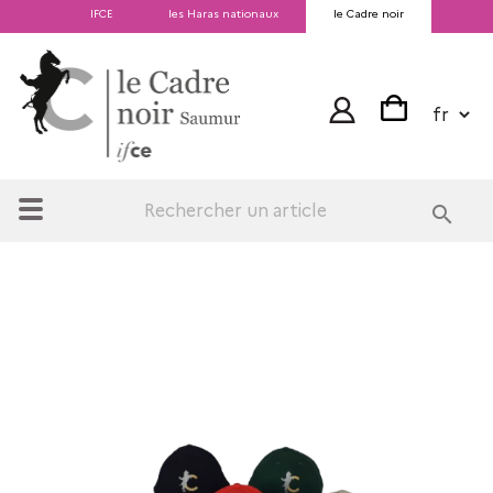
IFCE
les Haras nationaux
le Cadre noir
search