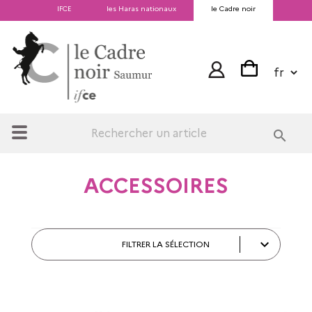
IFCE
les Haras nationaux
le Cadre noir
search
ACCESSOIRES

FILTRER LA SÉLECTION