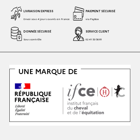
LIVRAISON EXPRESS
PAIEMENT SÉCURISÉ
Envoi sous 4 jours ouvrés en France
via PayBox
DONNÉE SÉCURISÉ
SERVICE CLIENT
Sous contrôle
02 41 53 50 81