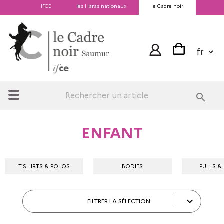
IFCE
les Haras nationaux
le Cadre noir
search
ENFANT
T-SHIRTS & POLOS
BODIES
PULLS &

FILTRER LA SÉLECTION