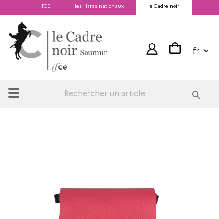
IFCE
les Haras nationaux
le Cadre noir
search