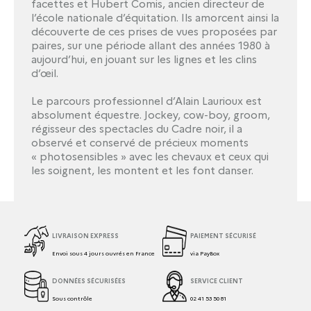
facettes et Hubert Comis, ancien directeur de
l’école nationale d’équitation. Ils amorcent ainsi la
découverte de ces prises de vues proposées par
paires, sur une période allant des années 1980 à
aujourd’hui, en jouant sur les lignes et les clins
d’œil.
Le parcours professionnel d’Alain Laurioux est
absolument équestre. Jockey, cow-boy, groom,
régisseur des spectacles du Cadre noir, il a
observé et conservé de précieux moments
« photosensibles » avec les chevaux et ceux qui
les soignent, les montent et les font danser.
LIVRAISON EXPRESS
PAIEMENT SÉCURISÉ
Envoi sous 4 jours ouvrés en France
via PayBox
DONNÉES SÉCURISÉES
SERVICE CLIENT
Sous contrôle
02 41 53 50 81