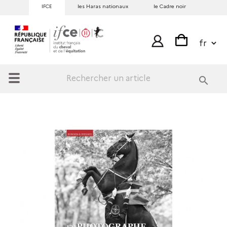
IFCE
les Haras nationaux
le Cadre noir
search