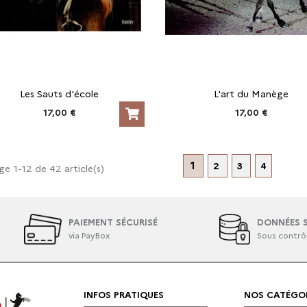
Les Sauts d'école
L'art du Manège
17,00 €
17,00 €
1
2
3
4
e 1-12 de 42 article(s)
PAIEMENT SÉCURISÉ
DONNÉES S
via PayBox
Sous contrô
INFOS PRATIQUES
NOS CATÉGOR