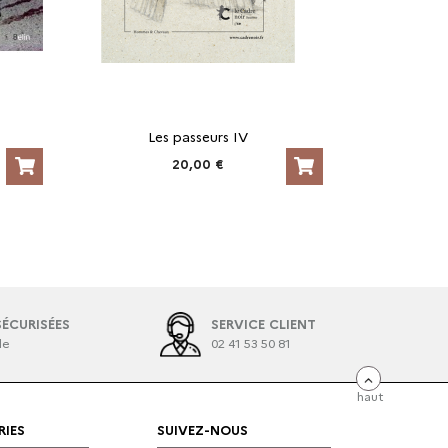
Les passeurs IV
20,00 €
ÉCURISÉES
SERVICE CLIENT
le
02 41 53 50 81
haut
IES
SUIVEZ-NOUS