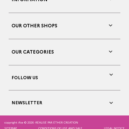

OUR OTHER SHOPS

OUR CATEGORIES

FOLLOW US

NEWSLETTER
copyright ifce © 2026 -
RÉALISÉ PAR ÉTHER CREATION
SITEMAP
CONDITIONS OF USE AND SALE
LEGAL NOTICE