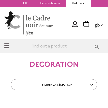
IFCE
Haras nationaux
Cadre noir
search
DECORATION

FILTRER LA SÉLECTION