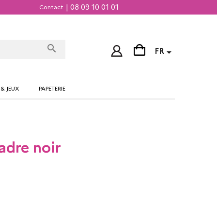
| 08 09 10 01 01
Contact
search

FR
 & JEUX
PAPETERIE
adre noir