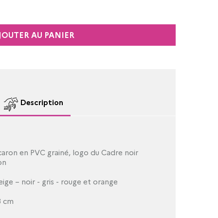
JOUTER AU PANIER
Description
caron en PVC grainé, logo du Cadre noir
on
eige – noir - gris - rouge et orange
3 cm