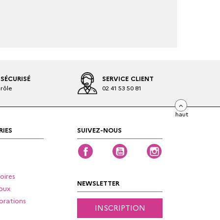
SÉCURISÉ
SERVICE CLIENT
rôle
02 41 53 50 81
haut
IES
SUIVEZ-NOUS
Facebook
YouTube
Instagram
oires
NEWSLETTER
oux
orations
INSCRIPTION