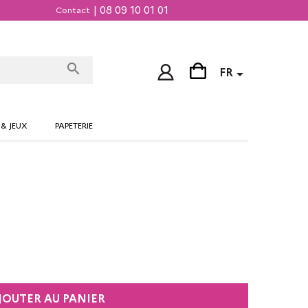
| 08 09 10 01 01
Contact
search

FR
 & JEUX
PAPETERIE
JOUTER AU PANIER