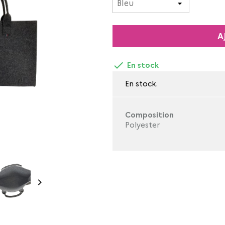
A

En stock
En stock.
Composition
Polyester
