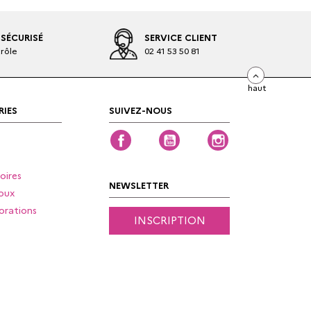
SÉCURISÉ
SERVICE CLIENT
rôle
02 41 53 50 81
haut
IES
SUIVEZ-NOUS
Facebook
YouTube
Instagram
oires
NEWSLETTER
oux
orations
INSCRIPTION