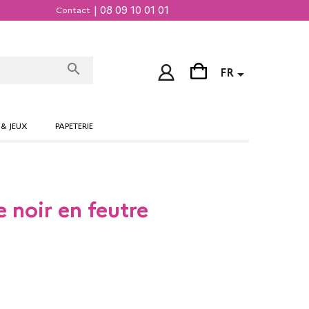
| 08 09 10 01 01
Contact
search

FR
 & JEUX
PAPETERIE
 noir en feutre