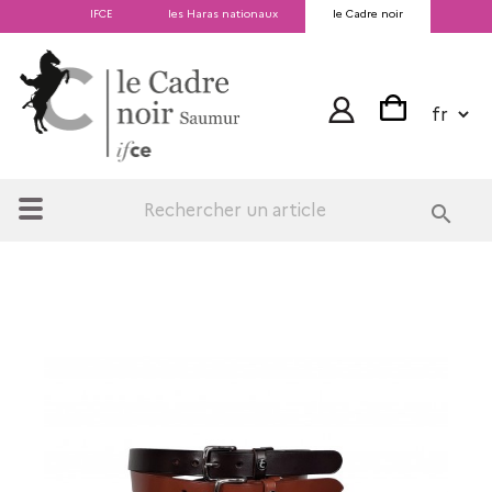
IFCE
les Haras nationaux
le Cadre noir
search