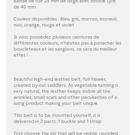
Bande de cuir 29 mm de large avec boucle Lyre
de 40 mm.
Couleur disponibles : Bleu, gris, marron, écureuil,
noir, orange, rouge et violet
Si vous possédez plusieurs ceintures de
différentes couleurs, n’hésitez pas à panacher les
boucleteaux et les sanglons, ce sera du meilleur
effet !
Beautiful high-end leather belt, full flower,
created by our saddlers.
As vegetable tanning is
very natural, the leather keeps visible all the
wrinkles, small scars and other peculiarities of a
living product making your belt unique.
This belt is to be mounted yourself, it is
delivered in 2 parts: 1 buckle and 1 strap.
First choose the tip that will be visible: rounded